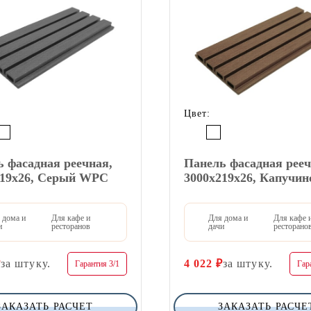
Цвет:
 фасадная реечная,
Панель фасадная рееч
219х26, Серый WPC
3000х219х26, Капучи
 дома и
Для кафе и
Для дома и
Для кафе 
и
ресторанов
дачи
ресторано
₽
за штуку.
4 022
₽
за штуку.
Гарантия 3/1
Гар
ЗАКАЗАТЬ РАСЧЕТ
ЗАКАЗАТЬ РАСЧЕ