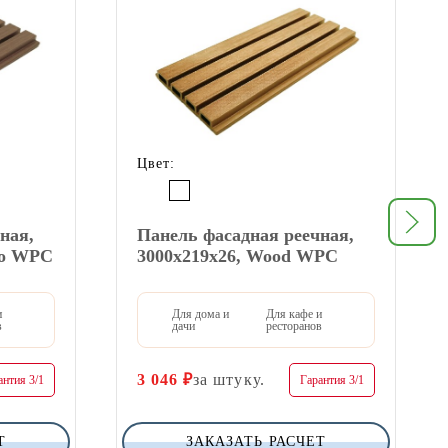
Цвет:
ная,
Панель фасадная реечная,
но WPC
3000х219х26, Wood WPC
и
Для дома и
Для кафе и
в
дачи
ресторанов
3 046
₽
за штуку.
антия 3/1
Гарантия 3/1
Т
ЗАКАЗАТЬ РАСЧЕТ