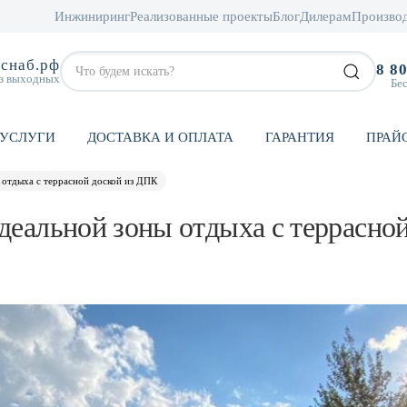
Инжиниринг
Реализованные проекты
Блог
Дилерам
Произво
снаб.рф
8 8
ез выходных
Бе
УСЛУГИ
ДОСТАВКА И ОПЛАТА
ГАРАНТИЯ
ПРАЙ
 отдыха с террасной доской из ДПК
идеальной зоны отдыха с террасно