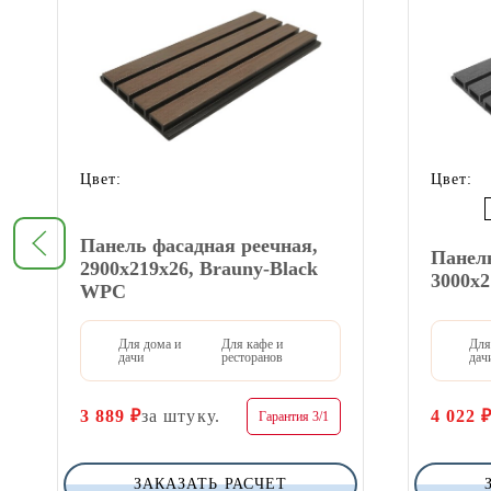
Цвет:
Цвет:
Панель фасадная реечная,
Панель
2900х219х26, Brauny-Black
3000х
WPC
Для дома и
Для кафе и
Для
дачи
ресторанов
дач
3 889
₽
за штуку.
4 022
Гарантия 3/1
ЗАКАЗАТЬ РАСЧЕТ