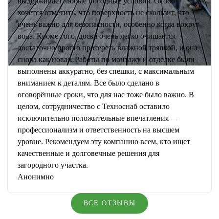
выдерживает любые погодные условия. Особо
хочется отметить, что поверхность не скользит, что
очень важно для безопасности, особенно когда вокруг
вода. Кроме того, доска очень легко очищается —
достаточно просто протереть влажной тряпкой, и она
снова как новая. Работы по монтажу и отделке были
выполнены аккуратно, без спешки, с максимальным
вниманием к деталям. Все было сделано в
оговорённые сроки, что для нас тоже было важно. В
целом, сотрудничество с Техноснаб оставило
исключительно положительные впечатления —
профессионализм и ответственность на высшем
уровне. Рекомендуем эту компанию всем, кто ищет
качественные и долговечные решения для
загородного участка.
Анонимно
ВСЕ ОТЗЫВЫ