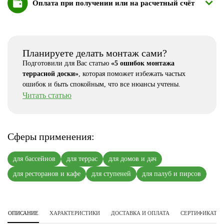
Оплата при получении или на расчетный счёт
Планируете делать монтаж сами?
Подготовили для Вас статью
«5 ошибок монтажа
террасной доски»
, которая поможет избежать частых
ошибок и быть спокойным, что все нюансы учтены.
Читать статью
Сферы применения:
для бассейнов
для террас
для домов и дач
для ресторанов и кафе
для ступеней
для палуб и пирсов
ОПИСАНИЕ
ХАРАКТЕРИСТИКИ
ДОСТАВКА И ОПЛАТА
СЕРТИФИКАТЫ 