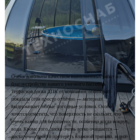
Очень довольны качеством выполненных работ по
благоустройству нашего уличного бассейна.
Террасная доска ДПК от компании Техноснаб
показала себя просто отлично — материал
выдерживает любые погодные условия. Особо
хочется отметить, что поверхность не скользит, что
очень важно для безопасности, особенно когда вокруг
вода. Кроме того, доска очень легко очищается —
достаточно просто протереть влажной тряпкой, и она