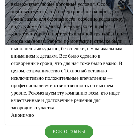
выдерживает любые погодные условия. Особо
хочется отметить, что поверхность не скользит, что
очень важно для безопасности, особенно когда вокруг
вода. Кроме того, доска очень легко очищается —
достаточно просто протереть влажной тряпкой, и она
снова как новая. Работы по монтажу и отделке были
выполнены аккуратно, без спешки, с максимальным
вниманием к деталям. Все было сделано в
оговорённые сроки, что для нас тоже было важно. В
целом, сотрудничество с Техноснаб оставило
исключительно положительные впечатления —
профессионализм и ответственность на высшем
уровне. Рекомендуем эту компанию всем, кто ищет
качественные и долговечные решения для
загородного участка.
Анонимно
ВСЕ ОТЗЫВЫ