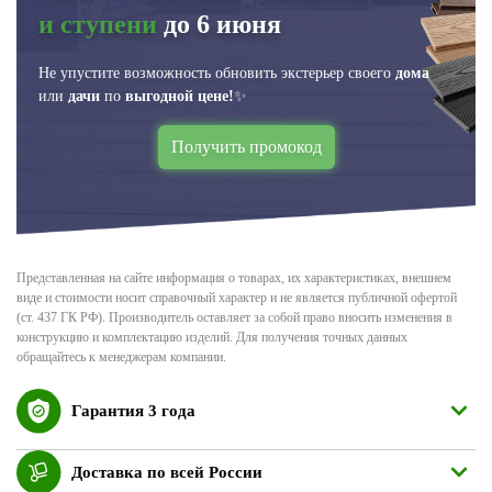
и ступени
до 6 июня
Не упустите возможность обновить экстерьер своего
дома
или
дачи
по
выгодной цене!
✨
Получить промокод
Представленная на сайте информация о товарах, их характеристиках, внешнем
виде и стоимости носит справочный характер и не является публичной офертой
(ст. 437 ГК РФ). Производитель оставляет за собой право вносить изменения в
конструкцию и комплектацию изделий. Для получения точных данных
обращайтесь к менеджерам компании.
Гарантия 3 года
Доставка по всей России