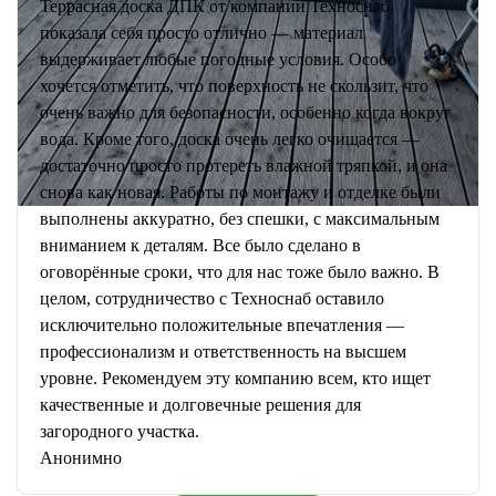
Террасная доска ДПК от компании Техноснаб
показала себя просто отлично — материал
выдерживает любые погодные условия. Особо
хочется отметить, что поверхность не скользит, что
очень важно для безопасности, особенно когда вокруг
вода. Кроме того, доска очень легко очищается —
достаточно просто протереть влажной тряпкой, и она
снова как новая. Работы по монтажу и отделке были
выполнены аккуратно, без спешки, с максимальным
вниманием к деталям. Все было сделано в
оговорённые сроки, что для нас тоже было важно. В
целом, сотрудничество с Техноснаб оставило
исключительно положительные впечатления —
профессионализм и ответственность на высшем
уровне. Рекомендуем эту компанию всем, кто ищет
качественные и долговечные решения для
загородного участка.
Анонимно