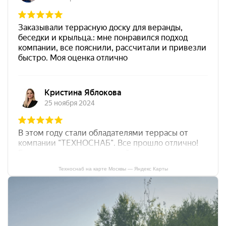
Техноснаб на карте Москвы — Яндекс Карты