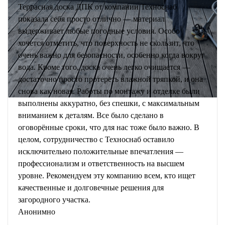
Террасная доска ДПК от компании Техноснаб
показала себя просто отлично — материал
выдерживает любые погодные условия. Особо
хочется отметить, что поверхность не скользит, что
очень важно для безопасности, особенно когда вокруг
вода. Кроме того, доска очень легко очищается —
достаточно просто протереть влажной тряпкой, и она
снова как новая. Работы по монтажу и отделке были
выполнены аккуратно, без спешки, с максимальным
вниманием к деталям. Все было сделано в
оговорённые сроки, что для нас тоже было важно. В
целом, сотрудничество с Техноснаб оставило
исключительно положительные впечатления —
профессионализм и ответственность на высшем
уровне. Рекомендуем эту компанию всем, кто ищет
качественные и долговечные решения для
загородного участка.
Анонимно