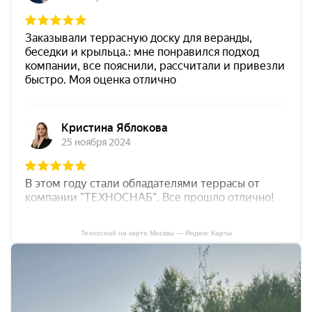
Техноснаб на карте Москвы — Яндекс Карты