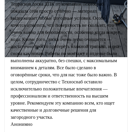
Террасная доска ДПК от компании Техноснаб
показала себя просто отлично — материал
выдерживает любые погодные условия. Особо
хочется отметить, что поверхность не скользит, что
очень важно для безопасности, особенно когда вокруг
вода. Кроме того, доска очень легко очищается —
достаточно просто протереть влажной тряпкой, и она
снова как новая. Работы по монтажу и отделке были
выполнены аккуратно, без спешки, с максимальным
вниманием к деталям. Все было сделано в
оговорённые сроки, что для нас тоже было важно. В
целом, сотрудничество с Техноснаб оставило
исключительно положительные впечатления —
профессионализм и ответственность на высшем
уровне. Рекомендуем эту компанию всем, кто ищет
качественные и долговечные решения для
загородного участка.
Анонимно